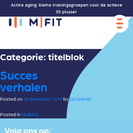
Active aging: kleine trainingsgroepen voor de actieve
55 plusser
Categorie:
titelblok
Succes
verhalen
Posted on
18 december 2019
by
Circadmin
Posted in
titelblok
Volg ons op: